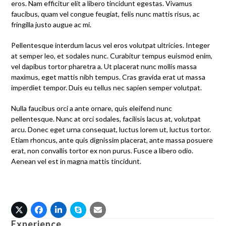
eros. Nam efficitur elit a libero tincidunt egestas. Vivamus
faucibus, quam vel congue feugiat, felis nunc mattis risus, ac
fringilla justo augue ac mi.
Pellentesque interdum lacus vel eros volutpat ultricies. Integer
at semper leo, et sodales nunc. Curabitur tempus euismod enim,
vel dapibus tortor pharetra a. Ut placerat nunc mollis massa
maximus, eget mattis nibh tempus. Cras gravida erat ut massa
imperdiet tempor. Duis eu tellus nec sapien semper volutpat.
Nulla faucibus orci a ante ornare, quis eleifend nunc
pellentesque. Nunc at orci sodales, facilisis lacus at, volutpat
arcu. Donec eget urna consequat, luctus lorem ut, luctus tortor.
Etiam rhoncus, ante quis dignissim placerat, ante massa posuere
erat, non convallis tortor ex non purus. Fusce a libero odio.
Aenean vel est in magna mattis tincidunt.
X
Facebook
Linkedin
Skype
Email
Experience