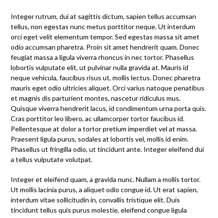
Integer rutrum, dui at sagittis dictum, sapien tellus accumsan
tellus, non egestas nunc metus porttitor neque. Ut interdum
orci eget velit elementum tempor. Sed egestas massa sit amet
odio accumsan pharetra. Proin sit amet hendrerit quam. Donec
feugiat massa a ligula viverra rhoncus in nec tortor. Phasellus
lobortis vulputate elit, ut pulvinar nulla gravida at. Mauris id
neque vehicula, faucibus risus ut, mollis lectus. Donec pharetra
mauris eget odio ultricies aliquet. Orci varius natoque penatibus
et magnis dis parturient montes, nascetur ridiculus mus.
Quisque viverra hendrerit lacus, id condimentum urna porta quis.
Cras porttitor leo libero, ac ullamcorper tortor faucibus id.
Pellentesque at dolor a tortor pretium imperdiet vel at massa.
Praesent ligula purus, sodales at lobortis vel, mollis id enim.
Phasellus ut fringilla odio, ut tincidunt ante. Integer eleifend dui
a tellus vulputate volutpat.
Integer et eleifend quam, a gravida nunc. Nullam a mollis tortor.
Ut mollis lacinia purus, a aliquet odio congue id. Ut erat sapien,
interdum vitae sollicitudin in, convallis tristique elit. Duis
tincidunt tellus quis purus molestie, eleifend congue ligula