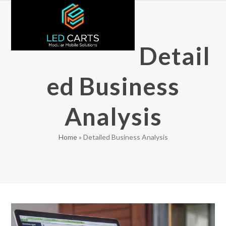
Skip
Open
Close
to
mobile
mobile
content
menu
menu
Detail
ed Business
Analysis
Home
»
Detailed Business Analysis